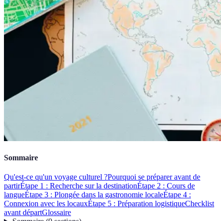
Sommaire
Qu'est-ce qu'un voyage culturel ?
Pourquoi se préparer avant de
partir
Étape 1 : Recherche sur la destination
Étape 2 : Cours de
langue
Étape 3 : Plongée dans la gastronomie locale
Étape 4 :
Connexion avec les locaux
Étape 5 : Préparation logistique
Checklist
avant départ
Glossaire