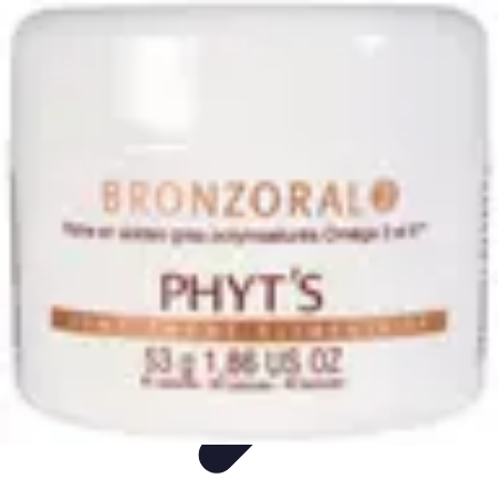
Guide Pays
Culture & Coutumes
Destinations
Activités
Conseils
Culture
Guide Pays