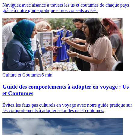
Naviguez avec aisance à travers les us et coutumes de chaque pays
grâce à notre guide pratique et nos conseils avisés.
Culture et Coutumes
5
min
Guide des comportements à adopter en voyage : Us
et Coutumes
Évitez les faux pas culturels en voyage avec notre guide pratique sur
les comportements à adopter selon les us et coutumes.