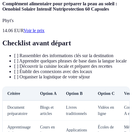
Complément alimentaire pour préparer la peau au soleil :
Oenobiol Solaire Intensif Nutriprotection 60 Capsules
Phyt's
14.06
EUR
Voir le prix
Checklist avant départ
[ ] Rassembler des informations clés sur la destination
[ ] Apprendre quelques phrases de base dans la langue locale
[ ] Découvrir la cuisine locale et préparer des recettes
[ ] Établir des connexions avec des locaux
[ ] Organiser la logistique de votre séjour
Critère
Option A
Option B
Option C
Verd
Document
Blogs et
Livres
Vidéos en
Comb
préparatoire
articles
traditionnels
ligne
A et
Apprentissage
Cours en
Écoles de
Méla
Applications