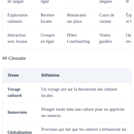
de langue
ligne
langues
B
Exploration
Recettes
Restaurants
Cours de
Équi
culinaire
locales
sur place
cuisine
et C
Interaction
Groupes
Hôtes
Visites
Opti
avec locaux
en ligne
Couchsurfing
guidées
rec
## Glossaire
Terme
Définition
Voyage
Un voyage axé sur la découverte des cultures
culturel
locales.
Plongée totale dans une culture pour en apprécier
Immersion
ses nuances.
Processus qui fait que les cultures s'influencent les
Globalisation