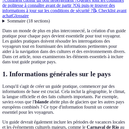
?
Comment choisir un bon hébergement ?
Quelles sont les coutumes
de politesse à connaître avant de partir ?
Où puis-je trouver des
informations à jour sur les conditions de sécurité ?
📝 Checklist avant
achat
Glossaire
Sommaire
(
18
sections
)
Dans un monde de plus en plus interconnecté, la création d'un guide
pratique pour chaque pays devient essentielle pour tout voyageur.
Les guides pratiques doivent résoudre les interrogations des
voyageurs tout en fournissant des informations pertinentes pour
aider à la navigation dans des cultures et des environnements divers.
Dans cet article, nous examinerons les éléments essentiels à inclure
dans tout guide pratique pays.
1. Informations générales sur le pays
Lorsqu'il s'agit de créer un guide pratique, commencer par des
informations de base est crucial. Cela inclut la géographie, le climat,
la langue officielle et des faits culturels importants. Par exemple,
saviez-vous que l'
Islande
abrite plus de glaciers que les autres pays
européens combinés ? Ce type d'information fournit un contexte
essentiel pour les voyageurs.
Un guide devrait également inclure les périodes de vacances locales
et les événements culturels majeurs, comme le
Carnaval de Rio
au