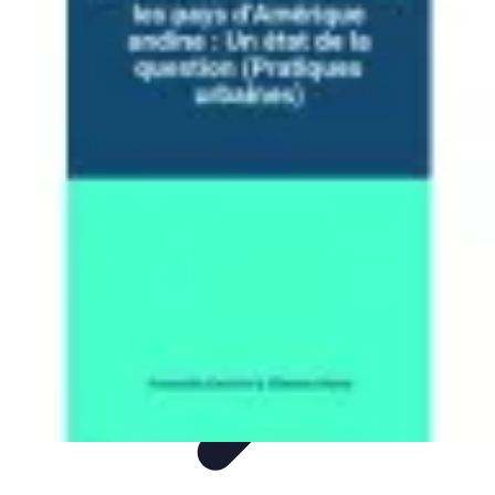
Guide Pays
Culture & Coutumes
Destinations
Activités
Conseils
Culture
Guide Pays