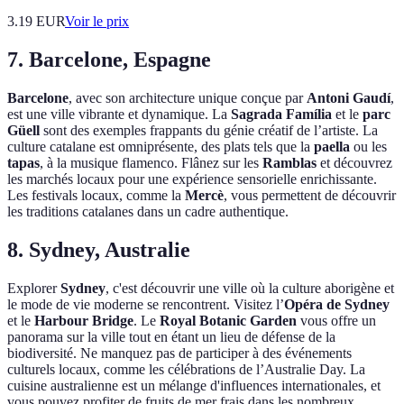
3.19
EUR
Voir le prix
7. Barcelone, Espagne
Barcelone
, avec son architecture unique conçue par
Antoni Gaudí
,
est une ville vibrante et dynamique. La
Sagrada Família
et le
parc
Güell
sont des exemples frappants du génie créatif de l’artiste. La
culture catalane est omniprésente, des plats tels que la
paella
ou les
tapas
, à la musique flamenco. Flânez sur les
Ramblas
et découvrez
les marchés locaux pour une expérience sensorielle enrichissante.
Les festivals locaux, comme la
Mercè
, vous permettent de découvrir
les traditions catalanes dans un cadre authentique.
8. Sydney, Australie
Explorer
Sydney
, c'est découvrir une ville où la culture aborigène et
le mode de vie moderne se rencontrent. Visitez l’
Opéra de Sydney
et le
Harbour Bridge
. Le
Royal Botanic Garden
vous offre un
panorama sur la ville tout en étant un lieu de défense de la
biodiversité. Ne manquez pas de participer à des événements
culturels locaux, comme les célébrations de l’Australie Day. La
cuisine australienne est un mélange d'influences internationales, et
vous pouvez profiter de fruits de mer frais dans les nombreux