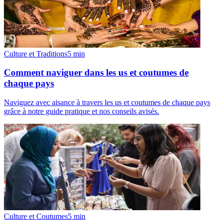
Culture et Traditions
5
min
Comment naviguer dans les us et coutumes de
chaque pays
Naviguez avec aisance à travers les us et coutumes de chaque pays
grâce à notre guide pratique et nos conseils avisés.
Culture et Coutumes
5
min