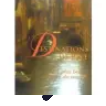
Guide Pays
Culture & Coutumes
Destinations
Activités
Conseils
Culture
Guide Pays