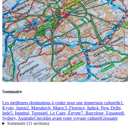
Sommaire
Les meilleures destinations à visiter pour une immersion culturelle
1.
Kyoto, Japon
2. Marrakech, Maroc
3. Florence, Italie
4. New Delhi,
Inde
5. Istanbul, Turquie
6. Le Caire, Égypte
7. Barcelone, Espagne
8.
Sydney, Australie
Checklist avant votre voyage culturel
Glossaire
Sommaire
(
11
sections
)