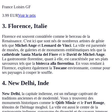
France Loisirs GF
3.99
EUR
Voir le prix
3. Florence, Italie
Florence est souvent considérée comme le berceau de la
Renaissance. C'est ici que sont nés de nombreux artistes de génie
tels que
Michel-Ange
et
Leonard de Vinci
. La ville est parsemée
de musées, de galeries et de monuments emblématiques tels que la
cathédrale Santa Maria del Fiore
et le
David de Michel-Ange
.
La gastronomie florentine, quant à elle, est caractérisée par ses plats
savoureux tels que la
bistecca alla fiorentina
. En vous rendant à
Florence, explorez également la
Toscane
environnante, connue pour
ses paysages à couper le souffle.
4. New Delhi, Inde
New Delhi
, la capitale indienne, est un mélange captivant de
traditions anciennes et de modernité. Vous y trouverez des
monuments historiques comme le
Qûtb Minâr
et le
Fort Rouge
,
témoins de l'héritage moghol. La ville est aussi le centre de la
gastronomie indienne, synonyme de diversité et de saveurs intenses.