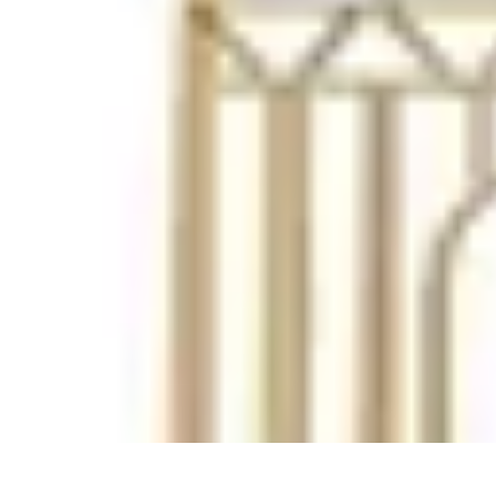
Guide Pays
Culture & Coutumes
Destinations
Activités
Conseils
Culture
Guide Pays