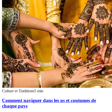
Culture et Traditions
5
min
Comment naviguer dans les us et coutumes de
chaque pays