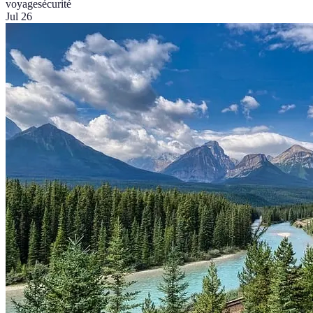
voyage
sécurité
Jul 26