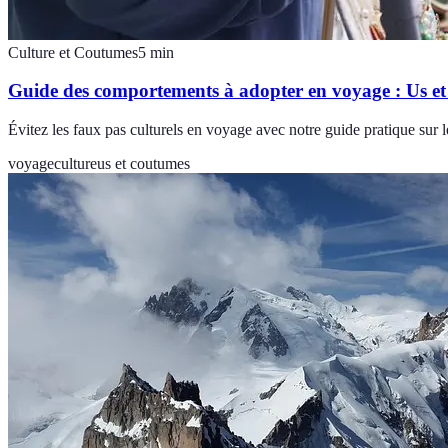
Culture et Coutumes
5
min
Guide des comportements à adopter en voyage : Us e
Évitez les faux pas culturels en voyage avec notre guide pratique sur 
voyage
culture
us et coutumes