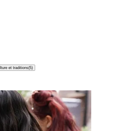
lture et traditions
(
5
)