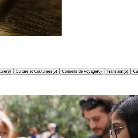
ture
(
9
)
Culture et Coutumes
(
6
)
Conseils de voyage
(
6
)
Transport
(
6
)
Cu